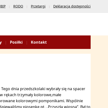
BIP
RODO
Przetargi
Deklaracja dostępności
y
Posiłki
Kontakt
. Tego dnia przedszkolaki wybrały się na spacer
 w rękach trzymały kolorowe,małe
ekorowane kolorowymi pomponikami. Wspólnie
iewaliśmy piosenkę pt. „Przyszła wiosna”. Był to