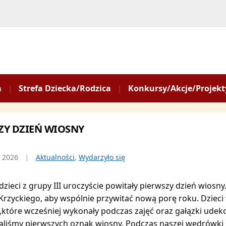
a
Strefa Dziecka/Rodzica
Konkursy/Akcje/Projekt
ZY DZIEŃ WIOSNY
a 2026
Aktualności
,
Wydarzyło się
zieci z grupy III uroczyście powitały pierwszy dzień wiosny
Krzyckiego, aby wspólnie przywitać nową porę roku. Dzieci
które wcześniej wykonały podczas zajęć oraz gałązki ud
liśmy pierwszych oznak wiosny. Podczas naszej wędrówki śp