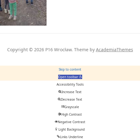
Copyright © 2026 P16 Wrocław.
Theme by
AcademiaThemes
Skip to content
Open toolbar
Accessibility Tools
Increase Text
Decrease Text
Grayscale
High Contrast
Negative Contrast
Light Background
Links Underline