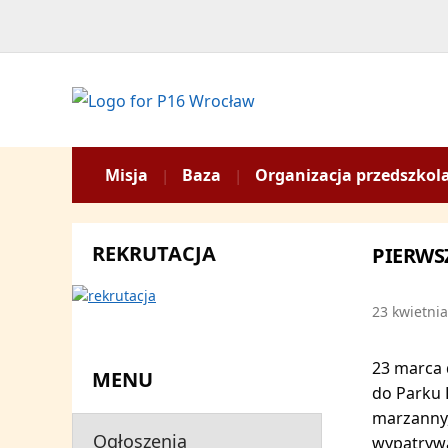
Misja
Baza
Organizacja przedszkol
REKRUTACJA
PIERWS
23 kwietni
23 marca d
MENU
do Parku 
marzanny,
Ogłoszenia
wypatrywa