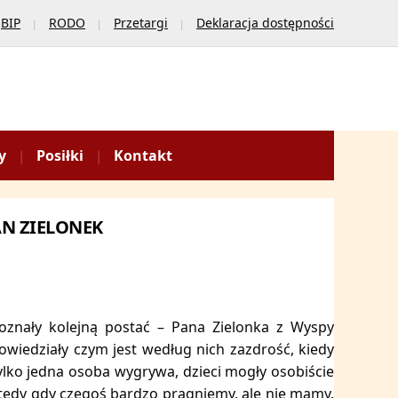
BIP
RODO
Przetargi
Deklaracja dostępności
y
Posiłki
Kontakt
PAN ZIELONEK
poznały kolejną postać – Pana Zielonka z Wyspy
owiedziały czym jest według nich zazdrość, kiedy
tylko jedna osoba wygrywa, dzieci mogły osobiście
wtedy gdy czegoś bardzo pragniemy, ale nie mamy.