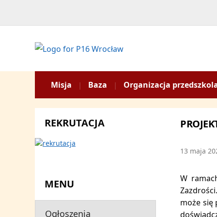
Misja
Baza
Organizacja przedszkol
REKRUTACJA
PROJEKT
13 maja 20
W ramach 
MENU
Zazdrości
może się 
Ogłoszenia
doświadcz