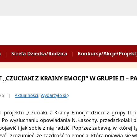
a
Strefa Dziecka/Rodzica
Konkursy/Akcje/Projekt
 „CZUCIAKI Z KRAINY EMOCJI” W GRUPIE II – 
26
Aktualności
,
Wydarzyło się
projektu „Czuciaki z Krainy Emocji” dzieci z grupy II 
. Po wysłuchaniu opowiadania N. Łasochy, przedszkolaki p
pojawić i jak sobie z nią radzić. Poprzez zabawę, w której 
yć i zrozumieć, że zazdrość to emocja, która pojawia się 