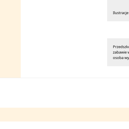
Ilustracj
Przedszko
zabawie w
osoba wy