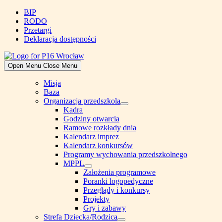
Skip
BIP
to
RODO
content
Przetargi
Deklaracja dostępności
Open Menu
Close Menu
Misja
Baza
Organizacja przedszkola
Show
Kadra
sub
Godziny otwarcia
menu
Ramowe rozkłady dnia
Kalendarz imprez
Kalendarz konkursów
Programy wychowania przedszkolnego
MPPL
Show
Założenia programowe
sub
Poranki logopedyczne
menu
Przeglądy i konkursy
Projekty
Gry i zabawy
Strefa Dziecka/Rodzica