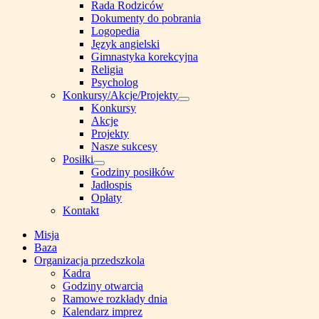
Show
Rada Rodziców
sub
Dokumenty do pobrania
menu
Logopedia
Język angielski
Gimnastyka korekcyjna
Religia
Psycholog
Konkursy/Akcje/Projekty
Show
Konkursy
sub
Akcje
menu
Projekty
Nasze sukcesy
Posiłki
Show
Godziny posiłków
sub
Jadłospis
menu
Opłaty
Kontakt
Misja
Baza
Organizacja przedszkola
Kadra
Godziny otwarcia
Ramowe rozkłady dnia
Kalendarz imprez