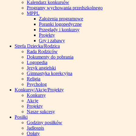
Kalendarz konkursów
Programy wychowania przedszkolnego
MPPL
Założenia programowe
Poranki logopedyczne
Przeglądy i konkursy
Projekty
Gry i zabawy
Strefa Dziecka/Rodzica
Rada Rodziców
Dokumenty do pobrania
Logopedia
Język angielski
Gimnastyka korekcyjna
Religia
Psycholog
Konkursy/Akcje/Projekty
Konkursy
Akcje
Projekty
Nasze sukcesy
Posiłki
Godziny posiłków
Jadłospis
Opłaty