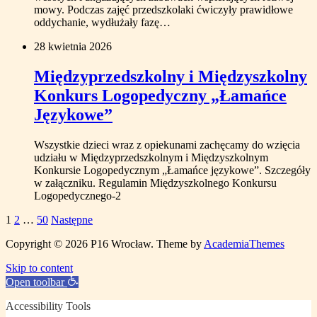
mowy. Podczas zajęć przedszkolaki ćwiczyły prawidłowe
oddychanie, wydłużały fazę…
28 kwietnia 2026
Międzyprzedszkolny i Międzyszkolny
Konkurs Logopedyczny „Łamańce
Językowe”
Wszystkie dzieci wraz z opiekunami zachęcamy do wzięcia
udziału w Międzyprzedszkolnym i Międzyszkolnym
Konkursie Logopedycznym „Łamańce językowe”. Szczegóły
w załączniku. Regulamin Międzyszkolnego Konkursu
Logopedycznego-2
Stronicowanie
1
2
…
50
Następne
wpisów
Copyright © 2026 P16 Wrocław.
Theme by
AcademiaThemes
Skip to content
Open toolbar
Accessibility Tools