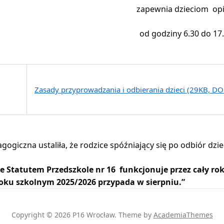
zapewnia dzieciom op
od godziny 6.30 do 17.
Zasady przyprowadzania i odbierania dzieci (29KB, DO
gogiczna ustaliła, że rodzice spóźniający się po odbiór dzi
e Statutem Przedszkole nr 16 funkcjonuje przez cały ro
oku szkolnym 2025/2026 przypada w sierpniu.”
Copyright © 2026 P16 Wrocław.
Theme by
AcademiaThemes