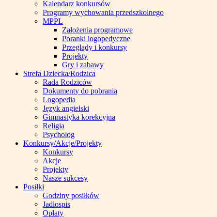
Kalendarz konkursów
Programy wychowania przedszkolnego
MPPL
Założenia programowe
Poranki logopedyczne
Przeglądy i konkursy
Projekty
Gry i zabawy
Strefa Dziecka/Rodzica
Rada Rodziców
Dokumenty do pobrania
Logopedia
Język angielski
Gimnastyka korekcyjna
Religia
Psycholog
Konkursy/Akcje/Projekty
Konkursy
Akcje
Projekty
Nasze sukcesy
Posiłki
Godziny posiłków
Jadłospis
Opłaty