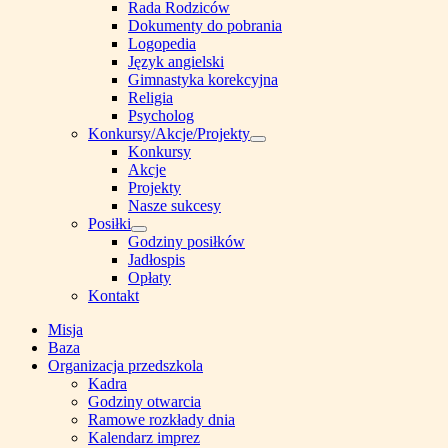
Show
Rada Rodziców
sub
Dokumenty do pobrania
menu
Logopedia
Język angielski
Gimnastyka korekcyjna
Religia
Psycholog
Konkursy/Akcje/Projekty
Show
Konkursy
sub
Akcje
menu
Projekty
Nasze sukcesy
Posiłki
Show
Godziny posiłków
sub
Jadłospis
menu
Opłaty
Kontakt
Misja
Baza
Organizacja przedszkola
Kadra
Godziny otwarcia
Ramowe rozkłady dnia
Kalendarz imprez