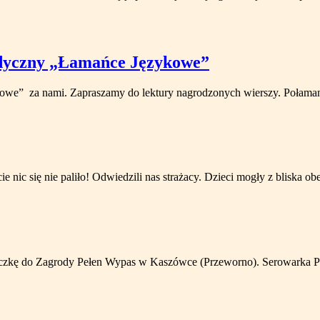
dyczny „Łamańce Językowe”
e” za nami. Zapraszamy do lektury nagrodzonych wierszy. Połaman
nic się nie paliło! Odwiedzili nas strażacy. Dzieci mogły z bliska ob
ycieczkę do Zagrody Pełen Wypas w Kaszówce (Przeworno). Serowarka 