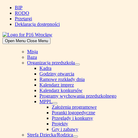
Skip
BIP
to
RODO
content
Przetargi
Deklaracja dostępności
Open Menu
Close Menu
Misja
Baza
Organizacja przedszkola
Show
Kadra
sub
Godziny otwarcia
menu
Ramowe rozkłady dnia
Kalendarz imprez
Kalendarz konkursów
Programy wychowania przedszkolnego
MPPL
Show
Założenia programowe
sub
Poranki logopedyczne
menu
Przeglądy i konkursy
Projekty
Gry i zabawy
Strefa Dziecka/Rodzica