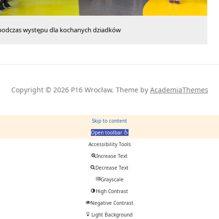
 podczas występu dla kochanych dziadków
Copyright © 2026 P16 Wrocław.
Theme by
AcademiaThemes
Skip to content
Open toolbar
Accessibility Tools
Increase Text
Decrease Text
Grayscale
High Contrast
Negative Contrast
Light Background