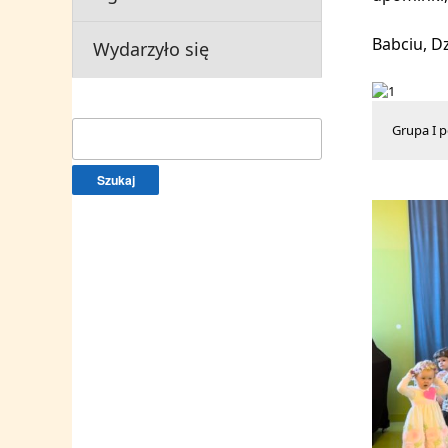
Babciu, Dz
Wydarzyło się
Szukaj:
Grupa I p