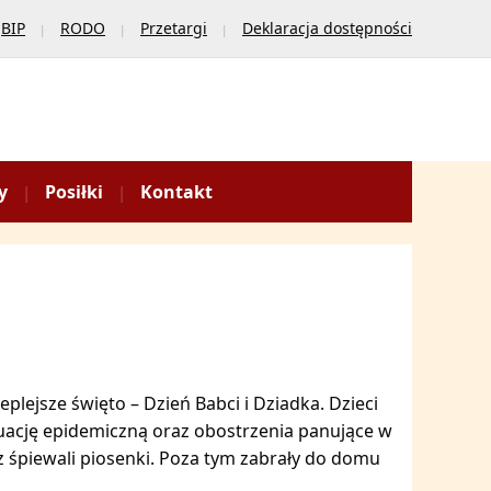
BIP
RODO
Przetargi
Deklaracja dostępności
y
Posiłki
Kontakt
plejsze święto – Dzień Babci i Dziadka. Dzieci
tuację epidemiczną oraz obostrzenia panujące w
az śpiewali piosenki. Poza tym zabrały do domu