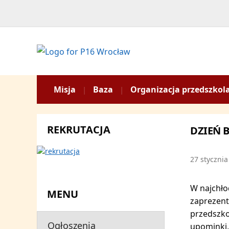
Misja
Baza
Organizacja przedszkol
REKRUTACJA
DZIEŃ B
27 stycznia
W najchło
MENU
zaprezent
przedszko
Ogłoszenia
upominki,