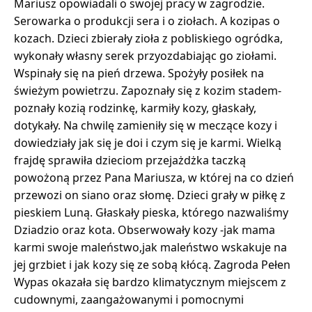
Mariusz opowiadali o swojej pracy w zagrodzie.
Serowarka o produkcji sera i o ziołach. A kozipas o
kozach. Dzieci zbierały zioła z pobliskiego ogródka,
wykonały własny serek przyozdabiając go ziołami.
Wspinały się na pień drzewa. Spożyły posiłek na
świeżym powietrzu. Zapoznały się z kozim stadem-
poznały kozią rodzinkę, karmiły kozy, głaskały,
dotykały. Na chwilę zamieniły się w meczące kozy i
dowiedziały jak się je doi i czym się je karmi. Wielką
frajdę sprawiła dzieciom przejażdżka taczką
powożoną przez Pana Mariusza, w której na co dzień
przewozi on siano oraz słomę. Dzieci grały w piłkę z
pieskiem Luną. Głaskały pieska, którego nazwaliśmy
Dziadzio oraz kota. Obserwowały kozy -jak mama
karmi swoje maleństwo,jak maleństwo wskakuje na
jej grzbiet i jak kozy się ze sobą kłócą. Zagroda Pełen
Wypas okazała się bardzo klimatycznym miejscem z
cudownymi, zaangażowanymi i pomocnymi