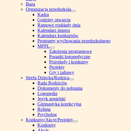
Baza
Organizacja przedszkola
Show
Kadra
sub
Godziny otwarcia
menu
Ramowe rozkłady dnia
Kalendarz imprez
Kalendarz konkursów
Programy wychowania przedszkolnego
MPPL
Show
Założenia programowe
sub
Poranki logopedyczne
menu
Przeglądy i konkursy
Projekty
Gry i zabawy
Strefa Dziecka/Rodzica
Show
Rada Rodziców
sub
Dokumenty do pobrania
menu
Logopedia
Język angielski
Gimnastyka korekcyjna
Religia
Psycholog
Konkursy/Akcje/Projekty
Show
Konkursy
sub
Akcje