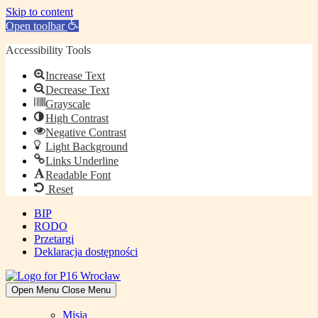
Skip to content
Open toolbar
Accessibility Tools
Increase Text
Decrease Text
Grayscale
High Contrast
Negative Contrast
Light Background
Links Underline
Readable Font
Reset
Skip
BIP
to
RODO
content
Przetargi
Deklaracja dostępności
Open Menu
Close Menu
Misja