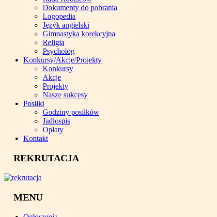
Dokumenty do pobrania
Logopedia
Język angielski
Gimnastyka korekcyjna
Religia
Psycholog
Konkursy/Akcje/Projekty
Konkursy
Akcje
Projekty
Nasze sukcesy
Posiłki
Godziny posiłków
Jadłospis
Opłaty
Kontakt
REKRUTACJA
MENU
Ogłoszenia