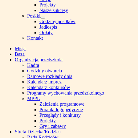
menu
Projekty
Nasze sukcesy
Posiłki
Show
Godziny posiłków
sub
Jadłospis
menu
Opłaty
Kontakt
Misja
Baza
Organizacja przedszkola
Kadra
Godziny otwarcia
Ramowe rozkłady dnia
Kalendarz imprez
Kalendarz konkursów
Programy wychowania przedszkolnego
MPPL
Założenia programowe
Poranki logopedyczne
Przeglądy i konkursy
Projekty
Gry i zabawy
Strefa Dziecka/Rodzica
Rada Rodziców