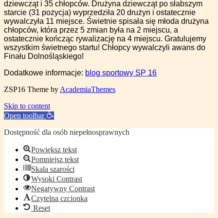
dziewcząt i 35 chłopców. Drużyna dziewcząt po słabszym
starcie (31 pozycja) wyprzedziła 20 drużyn i ostatecznie
wywalczyła 11 miejsce. Świetnie spisała się młoda drużyna
chłopców, która przez 5 zmian była na 2 miejscu, a
ostatecznie kończąc rywalizację na 4 miejscu. Gratulujemy
wszystkim świetnego startu! Chłopcy wywalczyli awans do
Finału Dolnośląskiego!
Dodatkowe informacje:
blog sportowy SP 16
ZSP16
Theme by
AcademiaThemes
Skip to content
Open toolbar
Dostępność dla osób niepełnosprawnych
Powiększ tekst
Pomniejsz tekst
Skala szarości
Wysoki Contrast
Negatywny Contrast
Czytelna czcionka
Reset