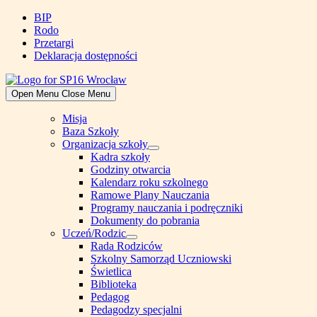
Skip
BIP
to
Rodo
content
Przetargi
Deklaracja dostępności
Open Menu
Close Menu
Misja
Baza Szkoły
Organizacja szkoły
Show
Kadra szkoły
sub
Godziny otwarcia
menu
Kalendarz roku szkolnego
Ramowe Plany Nauczania
Programy nauczania i podręczniki
Dokumenty do pobrania
Uczeń/Rodzic
Show
Rada Rodziców
sub
Szkolny Samorząd Uczniowski
menu
Świetlica
Biblioteka
Pedagog
Pedagodzy specjalni