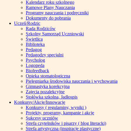
Kalendarz roku szkolnego
Ramowe Plany Nauczania
Programy nauczania i podręczniki
Dokumenty do pobrania
Uczeń/Rodzic
Rada Rodziców
Szkolny Samorząd Uczniowski
Świetlica
Biblioteka
Pedagog
Pedagodzy specjalni
Psycholog
Logopeda
Biofeedback
Opieka stomatologiczna
Pielęgniarka środowiska nauczania i wychowania
Gimnastyka korekcyjna
Zajęcia pozalekcyjne
Stołówka szkolna, Jadłospis
Konkursy/Akcje/Innowacje
Konkursy ( regulaminy, wyniki )
Projekty, programy, kampanie i akcje
Sukcesy uczniów
Strefa czytelników i pisarzy ( blog literacki)
Strefa artystyczna (inspiracje plastyczne)