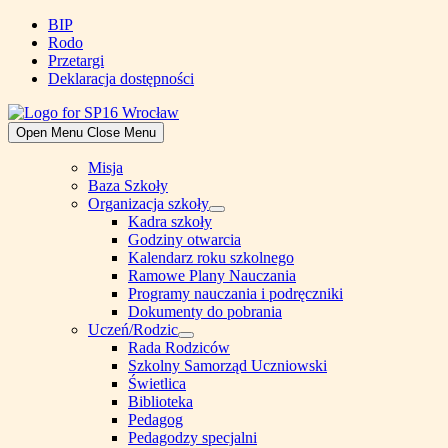
Skip
BIP
to
Rodo
content
Przetargi
Deklaracja dostępności
Open Menu
Close Menu
Misja
Baza Szkoły
Organizacja szkoły
Show
Kadra szkoły
sub
Godziny otwarcia
menu
Kalendarz roku szkolnego
Ramowe Plany Nauczania
Programy nauczania i podręczniki
Dokumenty do pobrania
Uczeń/Rodzic
Show
Rada Rodziców
sub
Szkolny Samorząd Uczniowski
menu
Świetlica
Biblioteka
Pedagog
Pedagodzy specjalni