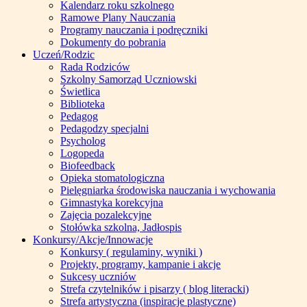
Kalendarz roku szkolnego
Ramowe Plany Nauczania
Programy nauczania i podręczniki
Dokumenty do pobrania
Uczeń/Rodzic
Rada Rodziców
Szkolny Samorząd Uczniowski
Świetlica
Biblioteka
Pedagog
Pedagodzy specjalni
Psycholog
Logopeda
Biofeedback
Opieka stomatologiczna
Pielęgniarka środowiska nauczania i wychowania
Gimnastyka korekcyjna
Zajęcia pozalekcyjne
Stołówka szkolna, Jadłospis
Konkursy/Akcje/Innowacje
Konkursy ( regulaminy, wyniki )
Projekty, programy, kampanie i akcje
Sukcesy uczniów
Strefa czytelników i pisarzy ( blog literacki)
Strefa artystyczna (inspiracje plastyczne)