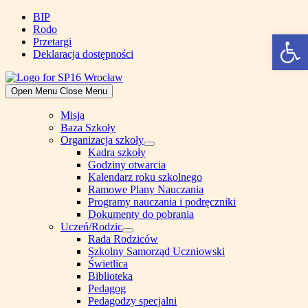
Skip
BIP
to
Rodo
Open 
content
Przetargi
Deklaracja dostępności
Open Menu
Close Menu
Misja
Baza Szkoły
Organizacja szkoły
Show
Kadra szkoły
sub
Godziny otwarcia
menu
Kalendarz roku szkolnego
Ramowe Plany Nauczania
Programy nauczania i podręczniki
Dokumenty do pobrania
Uczeń/Rodzic
Show
Rada Rodziców
sub
Szkolny Samorząd Uczniowski
menu
Świetlica
Biblioteka
Pedagog
Pedagodzy specjalni