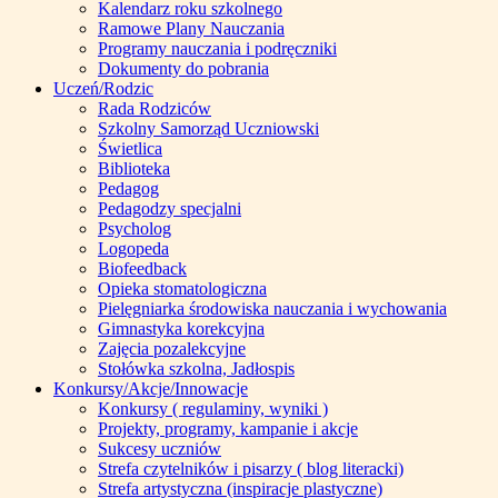
Kalendarz roku szkolnego
Ramowe Plany Nauczania
Programy nauczania i podręczniki
Dokumenty do pobrania
Uczeń/Rodzic
Rada Rodziców
Szkolny Samorząd Uczniowski
Świetlica
Biblioteka
Pedagog
Pedagodzy specjalni
Psycholog
Logopeda
Biofeedback
Opieka stomatologiczna
Pielęgniarka środowiska nauczania i wychowania
Gimnastyka korekcyjna
Zajęcia pozalekcyjne
Stołówka szkolna, Jadłospis
Konkursy/Akcje/Innowacje
Konkursy ( regulaminy, wyniki )
Projekty, programy, kampanie i akcje
Sukcesy uczniów
Strefa czytelników i pisarzy ( blog literacki)
Strefa artystyczna (inspiracje plastyczne)