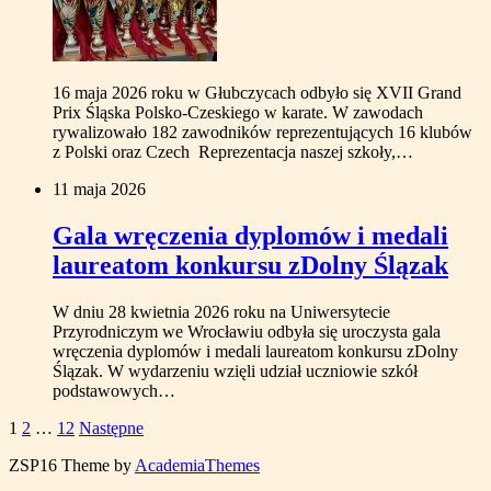
16 maja 2026 roku w Głubczycach odbyło się XVII Grand
Prix Śląska Polsko-Czeskiego w karate. W zawodach
rywalizowało 182 zawodników reprezentujących 16 klubów
z Polski oraz Czech Reprezentacja naszej szkoły,…
11 maja 2026
Gala wręczenia dyplomów i medali
laureatom konkursu zDolny Ślązak
W dniu 28 kwietnia 2026 roku na Uniwersytecie
Przyrodniczym we Wrocławiu odbyła się uroczysta gala
wręczenia dyplomów i medali laureatom konkursu zDolny
Ślązak. W wydarzeniu wzięli udział uczniowie szkół
podstawowych…
Stronicowanie
1
2
…
12
Następne
wpisów
ZSP16
Theme by
AcademiaThemes