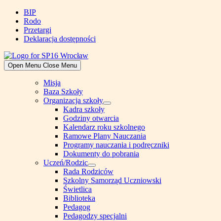
Skip
BIP
to
Rodo
content
Przetargi
Deklaracja dostępności
Open Menu
Close Menu
Misja
Baza Szkoły
Organizacja szkoły
Show
Kadra szkoły
sub
Godziny otwarcia
menu
Kalendarz roku szkolnego
Ramowe Plany Nauczania
Programy nauczania i podręczniki
Dokumenty do pobrania
Uczeń/Rodzic
Show
Rada Rodziców
sub
Szkolny Samorząd Uczniowski
menu
Świetlica
Biblioteka
Pedagog
Pedagodzy specjalni