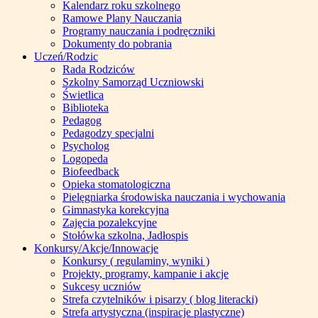
Kalendarz roku szkolnego
Ramowe Plany Nauczania
Programy nauczania i podręczniki
Dokumenty do pobrania
Uczeń/Rodzic
Rada Rodziców
Szkolny Samorząd Uczniowski
Świetlica
Biblioteka
Pedagog
Pedagodzy specjalni
Psycholog
Logopeda
Biofeedback
Opieka stomatologiczna
Pielęgniarka środowiska nauczania i wychowania
Gimnastyka korekcyjna
Zajęcia pozalekcyjne
Stołówka szkolna, Jadłospis
Konkursy/Akcje/Innowacje
Konkursy ( regulaminy, wyniki )
Projekty, programy, kampanie i akcje
Sukcesy uczniów
Strefa czytelników i pisarzy ( blog literacki)
Strefa artystyczna (inspiracje plastyczne)