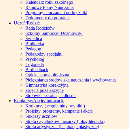
Kalendarz roku szkolnego
Ramowe Plany Nauczania
Programy nauczania i podręczniki
Dokumenty do pobrania
Uczeń/Rodzic
Rada Rodziców
Szkolny Samorząd Uczniowski
Świetlica
Biblioteka
Pedagog
Pedagodzy specjalni
Psycholog
Logopeda
Biofeedback
Opieka stomatologiczna
Pielęgniarka środowiska nauczania i wychowania
Gimnastyka korekcyjna
Zajęcia pozalekcyjne
Stołówka szkolna, Jadłospis
Konkursy/Akcje/Innowacje
Konkursy ( regulaminy, wyniki )
Projekty, programy, kampanie i akcje
Sukcesy uczniów
Strefa czytelników i pisarzy ( blog literacki)
Strefa artystyczna (inspiracje plastyczne)