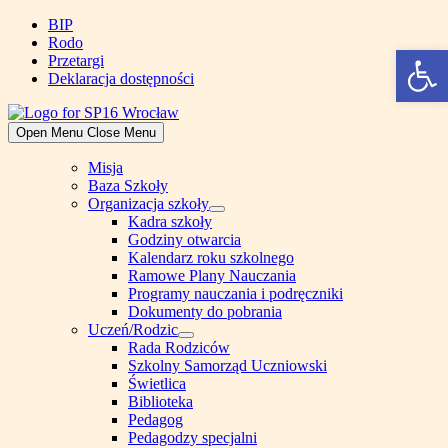
Skip
BIP
to
Rodo
Open 
content
Przetargi
Deklaracja dostępności
Open Menu
Close Menu
Misja
Baza Szkoły
Organizacja szkoły
Show
Kadra szkoły
sub
Godziny otwarcia
menu
Kalendarz roku szkolnego
Ramowe Plany Nauczania
Programy nauczania i podręczniki
Dokumenty do pobrania
Uczeń/Rodzic
Show
Rada Rodziców
sub
Szkolny Samorząd Uczniowski
menu
Świetlica
Biblioteka
Pedagog
Pedagodzy specjalni