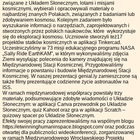
związane z Układem Słonecznym, lotami i misjami
kosmicznymi, wybierali i opracowywali materiały o
najbardziej znanych Polakach, związanych z badaniami lub
zdobywaniem kosmosu. Kolejnym zadaniem było
wyszukanie informacji o narzędziach, zaprojektowanych i
stworzonych przez polskich naukowców, które wykorzystuje
się do eksploracji kosmosu. Uczniowie stworzyli też17
projektów statków kosmicznych w aplikacji Tinkercad.
Uczestniczyliśmy w 73 misji edukacyjnego programu NASA
„Sally Ride EarthKAM”, w którym wykonywaliśmy zdjęcia
Ziemi wysyłając polecenia do kamery znajdującej się na
Międzynarodowej Stacji Kosmicznej. Przygotowaliśmy
informacje o powstaniu i budowie Międzynarodowej Stacji
Kosmicznej. W naszej prezentacji genial.ly zamieszczone są
także filmy prezentujące codzienne życie astronautów na
ISS.
W ramach międzynarodowej współpracy powstały trzy
materiały, podsumowujące zdobyte wiadomości o Układzie
Słonecznym: w aplikacji Canva przewodnik po Układzie
Słonecznym, quiz Kahoot oraz gra w aplikacji Scratch –
quizowy spacer po Układzie Słonecznym.
Efekty swojej pracy zaprezentowaliśmy na wspólnym blogu
https://etwinninghumaninspace.blogspot.com/ oraz podczas
otwartej dla publiczności wideokonferencji, zorganizowanej
w ramach Międzynarodowego Wrocławskiego Projektu