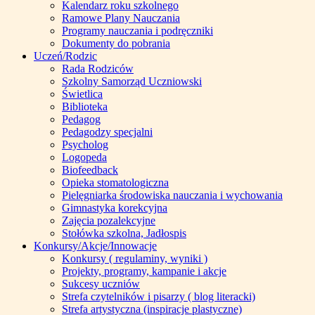
Kalendarz roku szkolnego
Ramowe Plany Nauczania
Programy nauczania i podręczniki
Dokumenty do pobrania
Uczeń/Rodzic
Rada Rodziców
Szkolny Samorząd Uczniowski
Świetlica
Biblioteka
Pedagog
Pedagodzy specjalni
Psycholog
Logopeda
Biofeedback
Opieka stomatologiczna
Pielęgniarka środowiska nauczania i wychowania
Gimnastyka korekcyjna
Zajęcia pozalekcyjne
Stołówka szkolna, Jadłospis
Konkursy/Akcje/Innowacje
Konkursy ( regulaminy, wyniki )
Projekty, programy, kampanie i akcje
Sukcesy uczniów
Strefa czytelników i pisarzy ( blog literacki)
Strefa artystyczna (inspiracje plastyczne)