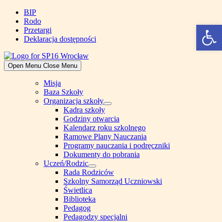
Skip
BIP
to
Rodo
Open 
content
Przetargi
Deklaracja dostępności
Open Menu
Close Menu
Misja
Baza Szkoły
Organizacja szkoły
Show
Kadra szkoły
sub
Godziny otwarcia
menu
Kalendarz roku szkolnego
Ramowe Plany Nauczania
Programy nauczania i podręczniki
Dokumenty do pobrania
Uczeń/Rodzic
Show
Rada Rodziców
sub
Szkolny Samorząd Uczniowski
menu
Świetlica
Biblioteka
Pedagog
Pedagodzy specjalni