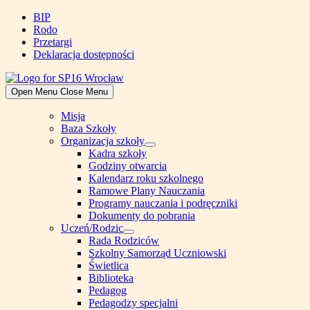
Skip
BIP
to
Rodo
content
Przetargi
Deklaracja dostępności
Open Menu
Close Menu
Misja
Baza Szkoły
Organizacja szkoły
Show
Kadra szkoły
sub
Godziny otwarcia
menu
Kalendarz roku szkolnego
Ramowe Plany Nauczania
Programy nauczania i podręczniki
Dokumenty do pobrania
Uczeń/Rodzic
Show
Rada Rodziców
sub
Szkolny Samorząd Uczniowski
menu
Świetlica
Biblioteka
Pedagog
Pedagodzy specjalni