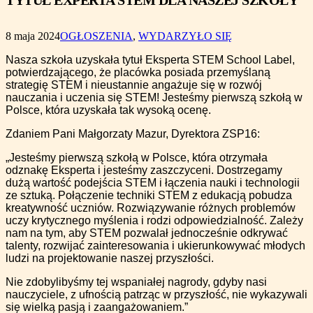
TYTUŁ EXPERTA STEM DLA NASZEJ SZKOŁY
8 maja 2024
OGŁOSZENIA
,
WYDARZYŁO SIĘ
Nasza szkoła uzyskała tytuł Eksperta STEM School Label,
potwierdzającego, że placówka posiada przemyślaną
strategię STEM i nieustannie angażuje się w rozwój
nauczania i uczenia się STEM! Jesteśmy pierwszą szkołą w
Polsce, która uzyskała tak wysoką ocenę.
Zdaniem Pani Małgorzaty Mazur, Dyrektora ZSP16:
„Jesteśmy pierwszą szkołą w Polsce, która otrzymała
odznakę Eksperta i jesteśmy zaszczyceni. Dostrzegamy
dużą wartość podejścia STEM i łączenia nauki i technologii
ze sztuką. Połączenie techniki STEM z edukacją pobudza
kreatywność uczniów. Rozwiązywanie różnych problemów
uczy krytycznego myślenia i rodzi odpowiedzialność. Zależy
nam na tym, aby STEM pozwalał jednocześnie odkrywać
talenty, rozwijać zainteresowania i ukierunkowywać młodych
ludzi na projektowanie naszej przyszłości.
Nie zdobylibyśmy tej wspaniałej nagrody, gdyby nasi
nauczyciele, z ufnością patrząc w przyszłość, nie wykazywali
się wielką pasją i zaangażowaniem.”