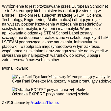
Wyróżnienie to jest przyznawane przez European Schoolnet
– sieć 34 europejskich ministerstw edukacji z siedzibą w
Brukseli, szkołom realizującym strategię
STEM
(Science,
Technology, Engineering, Mathematics) i dbającym o jak
najwyższy poziom kształcenia w dziedzinie przedmiotów
ścisłych, informatyki, inżynierii i matematyki. W procesie
aplikowania o odznakę STEM School Label zostały
szczególnie docenione realizowane w szkole projekty STEM
i STEAM podnoszące jakość nauczania, infrastruktura
placówki, współpraca międzynarodowa w tym zakresie,
współpraca z uczelniami oraz zaangażowanie nauczycieli w
stwarzanie jak najlepszych warunków do rozwoju pasji i
zainteresowań naszych uczniów.
Iwona Kowalik
Cytat Pani Dyrektor Małgorzaty Mazur promujący zdob
Odznaka EXPERT przyznana naszej szkole
ZSP16
Theme by
AcademiaThemes