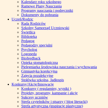
Kalendarz roku szkolnego
Ramowe Plany Nauczania
Programy nauczania i podręczniki
Dokumenty do pobrania
Uczeń/Rodzic
Rada Rodziców
Szkolny Samorząd Uczniowski
Świetlica
Biblioteka
Pedagog
Pedagodzy specjalni
Psycholog
Logopeda
Biofeedback
Opieka stomatologiczna
Pielęgniarka środowiska nauczania i wychowania
Gimnastyka korekcyjna
Zajęcia pozalekcyjne
Stołówka szkolna, Jadłospis
Konkursy/Akcje/Innowacje
Konkursy ( regulaminy, wyniki )
Projekty, programy, kampanie i akcje
Sukcesy uczniów
Strefa czytelników i pisarzy ( blog literacki)
Strefa artystyczna (inspiracje plastyczne)