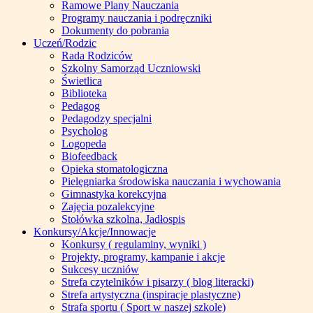
Ramowe Plany Nauczania
Programy nauczania i podręczniki
Dokumenty do pobrania
Uczeń/Rodzic
Rada Rodziców
Szkolny Samorząd Uczniowski
Świetlica
Biblioteka
Pedagog
Pedagodzy specjalni
Psycholog
Logopeda
Biofeedback
Opieka stomatologiczna
Pielęgniarka środowiska nauczania i wychowania
Gimnastyka korekcyjna
Zajęcia pozalekcyjne
Stołówka szkolna, Jadłospis
Konkursy/Akcje/Innowacje
Konkursy ( regulaminy, wyniki )
Projekty, programy, kampanie i akcje
Sukcesy uczniów
Strefa czytelników i pisarzy ( blog literacki)
Strefa artystyczna (inspiracje plastyczne)
Strafa sportu ( Sport w naszej szkole)