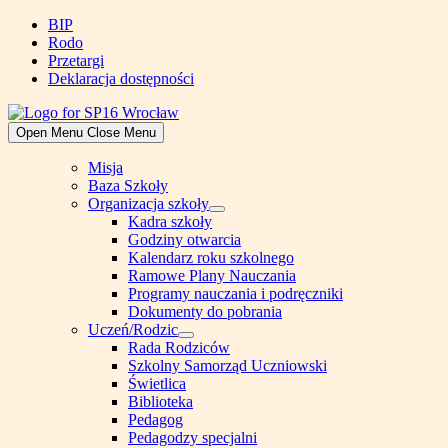
Skip
BIP
to
Rodo
content
Przetargi
Deklaracja dostępności
Open Menu
Close Menu
Misja
Baza Szkoły
Organizacja szkoły
Show
Kadra szkoły
sub
Godziny otwarcia
menu
Kalendarz roku szkolnego
Ramowe Plany Nauczania
Programy nauczania i podręczniki
Dokumenty do pobrania
Uczeń/Rodzic
Show
Rada Rodziców
sub
Szkolny Samorząd Uczniowski
menu
Świetlica
Biblioteka
Pedagog
Pedagodzy specjalni