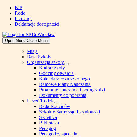
Skip
BIP
to
Rodo
content
Przetargi
Deklaracja dostępności
Open Menu
Close Menu
Misja
Baza Szkoły
Organizacja szkoły
Show
Kadra szkoły
sub
Godziny otwarcia
menu
Kalendarz roku szkolnego
Ramowe Plany Nauczania
Programy nauczania i podręczniki
Dokumenty do pobrania
Uczeń/Rodzic
Show
Rada Rodziców
sub
Szkolny Samorząd Uczniowski
menu
Świetlica
Biblioteka
Pedagog
Pedagodzy specjalni