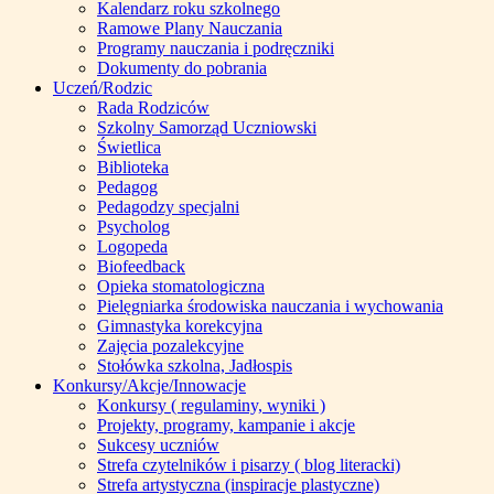
Kalendarz roku szkolnego
Ramowe Plany Nauczania
Programy nauczania i podręczniki
Dokumenty do pobrania
Uczeń/Rodzic
Rada Rodziców
Szkolny Samorząd Uczniowski
Świetlica
Biblioteka
Pedagog
Pedagodzy specjalni
Psycholog
Logopeda
Biofeedback
Opieka stomatologiczna
Pielęgniarka środowiska nauczania i wychowania
Gimnastyka korekcyjna
Zajęcia pozalekcyjne
Stołówka szkolna, Jadłospis
Konkursy/Akcje/Innowacje
Konkursy ( regulaminy, wyniki )
Projekty, programy, kampanie i akcje
Sukcesy uczniów
Strefa czytelników i pisarzy ( blog literacki)
Strefa artystyczna (inspiracje plastyczne)