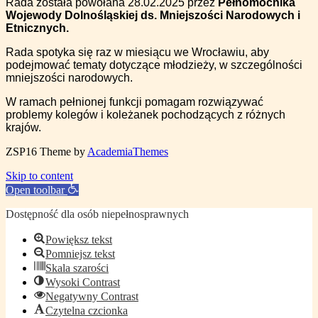
Rada została powołana 28.02.2025 przez
Pełnomocnika
Wojewody Dolnośląskiej ds. Mniejszości Narodowych i
Etnicznych.
Rada
spotyka się raz w miesiącu we Wrocławiu, aby
podejmować tematy dotyczące młodzieży, w szczególności
mniejszości narodowych.
W ramach pełnionej funkcji pomagam rozwiązywać
problemy kolegów i koleżanek pochodzących z różnych
krajów.
ZSP16
Theme by
AcademiaThemes
Skip to content
Open toolbar
Dostępność dla osób niepełnosprawnych
Powiększ tekst
Pomniejsz tekst
Skala szarości
Wysoki Contrast
Negatywny Contrast
Czytelna czcionka