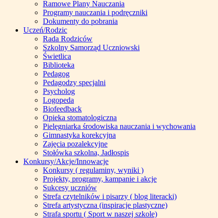
Ramowe Plany Nauczania
Programy nauczania i podręczniki
Dokumenty do pobrania
Uczeń/Rodzic
Rada Rodziców
Szkolny Samorząd Uczniowski
Świetlica
Biblioteka
Pedagog
Pedagodzy specjalni
Psycholog
Logopeda
Biofeedback
Opieka stomatologiczna
Pielęgniarka środowiska nauczania i wychowania
Gimnastyka korekcyjna
Zajęcia pozalekcyjne
Stołówka szkolna, Jadłospis
Konkursy/Akcje/Innowacje
Konkursy ( regulaminy, wyniki )
Projekty, programy, kampanie i akcje
Sukcesy uczniów
Strefa czytelników i pisarzy ( blog literacki)
Strefa artystyczna (inspiracje plastyczne)
Strafa sportu ( Sport w naszej szkole)