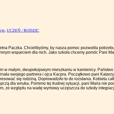
cje
,
UCZEŃ / RODZIC
etna Paczka. Chcielibyśmy, by nasza pomoc pozwoliła potrze
gromnym wsparciem dla nich. Jako szkoła chcemy pomóc Pani Mar
em w małym, dwupokojowym mieszkaniu w kamienicy. Państwo j
znała swojego partnera i ojca Kacpra. Początkowo pani Katarz
eresować się rodziną. Doprowadziło to do rozstania. Kobieta całk
czą dla wnuka. Pomimo tej trudnej sytuacji, pani Maria nie po
ym, ze względu na wadę wymowy uczęszcza do szkoły integracyjne