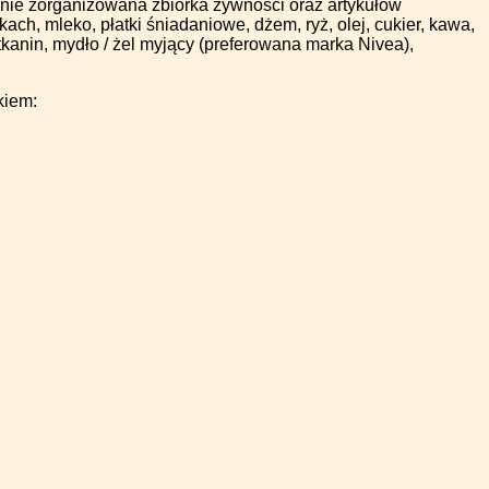
nie zorganizowana zbiórka żywności oraz artykułów
h, mleko, płatki śniadaniowe, dżem, ryż, olej, cukier, kawa,
kanin, mydło / żel myjący (preferowana marka Nivea),
kiem: