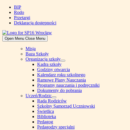
Skip
BIP
to
Rodo
content
Przetargi
Deklaracja dostępności
Open Menu
Close Menu
Misja
Baza Szkoły
Organizacja szkoły
Show
Kadra szkoły
sub
Godziny otwarcia
menu
Kalendarz roku szkolnego
Ramowe Plany Nauczania
Programy nauczania i podręczniki
Dokumenty do pobrania
Uczeń/Rodzic
Show
Rada Rodziców
sub
Szkolny Samorząd Uczniowski
menu
Świetlica
Biblioteka
Pedagog
Pedagodzy specjalni