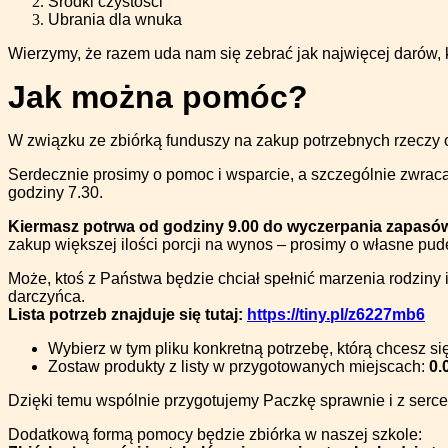
Środki czystości
Ubrania dla wnuka
Wierzymy, że razem uda nam się zebrać jak najwięcej darów, k
Jak można pomóc?
W związku ze zbiórką funduszy na zakup potrzebnych rzeczy
Serdecznie prosimy o pomoc i wsparcie, a szczególnie zwraca
godziny 7.30.
Kiermasz potrwa od godziny 9.00 do wyczerpania zapasów
zakup większej ilości porcji na wynos – prosimy o własne pude
Może, ktoś z Państwa będzie chciał spełnić marzenia rodziny 
darczyńca.
Lista potrzeb znajduje się tutaj:
https://tiny.pl/z6227mb6
Wybierz w tym pliku konkretną potrzebę, którą chcesz si
Zostaw produkty z listy w przygotowanych miejscach:
0.
Dzięki temu wspólnie przygotujemy Paczkę sprawnie i z serc
Dodatkową formą pomocy będzie zbiórka w naszej szkole: