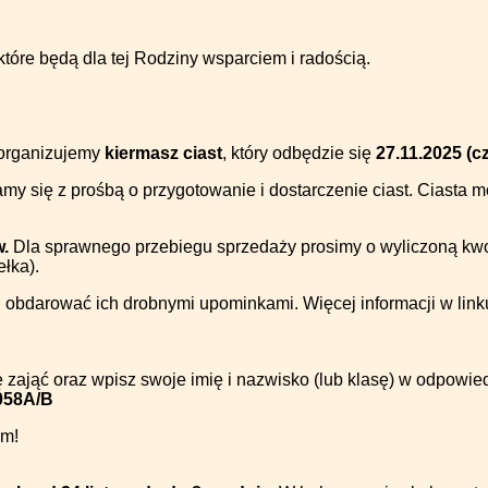
tóre będą dla tej Rodziny wsparciem i radością.
 organizujemy
kiermasz ciast
, który odbędzie się
27.11.2025 (c
my się z prośbą o przygotowanie i dostarczenie ciast. Ciasta 
.
Dla sprawnego przebiegu sprzedaży prosimy o wyliczoną kwot
łka).
i obdarować ich drobnymi upominkami. Więcej informacji w linku
ę zająć oraz wpisz swoje imię i nazwisko (lub klasę) w odpowie
058A/B
em!