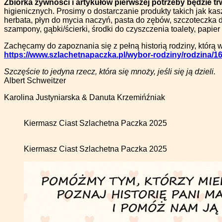
Zbiórka żywności i artykułów pierwszej potrzeby będzie tr
higienicznych. Prosimy o dostarczanie produkty takich jak ka
herbata, płyn do mycia naczyń, pasta do zębów, szczoteczka d
szampony, gąbki/ścierki, środki do czyszczenia toalety, papier
Zachęcamy do zapoznania się z pełną historią rodziny, którą w
https://www.szlachetnapaczka.pl/wybor-rodziny/rodzina/1
Szczęście to jedyna rzecz, która się mnoży, jeśli się ją dzieli.
Albert Schweitzer
Karolina Justyniarska & Danuta Krzemińźniak
Kiermasz Ciast Szlachetna Paczka 2025
Kiermasz Ciast Szlachetna Paczka 2025