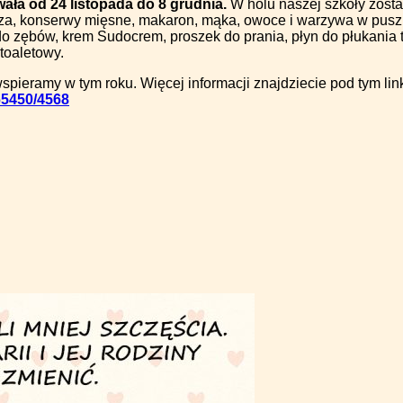
wała od 24 listopada do 8 grudnia.
W holu naszej szkoły zosta
sza, konserwy mięsne, makaron, mąka, owoce i warzywa w puszkac
o zębów, krem Sudocrem, proszek do prania, płyn do płukania t
 toaletowy.
spieramy w tym roku. Więcej informacji znajdziecie pod tym lin
65450/4568