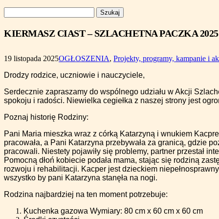
Szukaj:
KIERMASZ CIAST – SZLACHETNA PACZKA 2025
19 listopada 2025
OGŁOSZENIA
,
Projekty, programy, kampanie i ak
Drodzy rodzice, uczniowie i nauczyciele,
Serdecznie zapraszamy do wspólnego udziału w Akcji Szlach
spokoju i radości. Niewielka cegiełka z naszej strony jest o
Poznaj historię Rodziny:
Pani Maria mieszka wraz z córką Katarzyną i wnukiem Kacpr
pracowała, a Pani Katarzyna przebywała za granicą, gdzie po
pracowali. Niestety pojawiły się problemy, partner przestał int
Pomocną dłoń kobiecie podała mama, stając się rodziną zastęp
rozwoju i rehabilitacji. Kacper jest dzieckiem niepełnosprawn
wszystko by pani Katarzyna stanęła na nogi.
Rodzina najbardziej na ten moment potrzebuje:
Kuchenka gazowa Wymiary: 80 cm x 60 cm x 60 cm