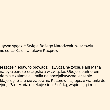
bującym spędzić Święta Bożego Narodzeniu w zdrowiu,
ii, córce Kasi i wnukowi Kacprowi.
eszcze niedawno prowadzili zwyczajne życie. Pani Maria
yna była bardzo szczęśliwa w związku. Oboje z partnerem
iem się załamała i trafiła na specjalistyczne leczenie.
ddaje się. Stara się zapewnić Kacprowi najlepsze warunki do
j. Pani Maria opiekuje się też córką, wspiera ją i robi