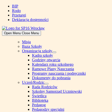
Skip
BIP
to
Rodo
content
Przetargi
Deklaracja dostępności
Open Menu
Close Menu
Misja
Baza Szkoły
Organizacja szkoły
Show
Kadra szkoły
sub
Godziny otwarcia
menu
Kalendarz roku szkolnego
Ramowe Plany Nauczania
Programy nauczania i podręczniki
Dokumenty do pobrania
Uczeń/Rodzic
Show
Rada Rodziców
sub
Szkolny Samorząd Uczniowski
menu
Świetlica
Biblioteka
Pedagog
Pedagodzy specjalni