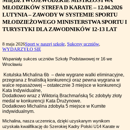
MIĘDZYWOJEWÓDZKIE MISTRZOSTWA
MŁODZIKÓW STREFA D KARATE – 12.04.2026
LUTYNIA – ZAWODY W SYSTEMIE SPORTU
MŁODZIEŻOWEGO MINISTERSTWA SPORTU I
TURYSTYKI DLA ZAWODNIKÓW 12-13 LAT
8 maja 2026
Sport w naszej szkole
,
Sukcesy uczniów
,
WYDARZYŁO SIĘ
Wspaniały sukces uczniów Szkoły Podstawowej nr 16 we
Wrocławiu
Kotulska Michalina 6b – dwie wygrane walki eliminacyjne,
przegrana z finalistką konkurencji oraz pewna wygrana w
walce repasażowej – ostatecznie 3 miejsce w konkurencji
Kata Indywidualne,
Dodatkowo wraz z Wiktorią Brachmańską 5c zdobyły złoty
medal w konkurencji Kata Drużynowe.
Dodatkowo Michalina zdobyła 5 miejsce w Kumite
indywidualnym.
Michalina, nasza uczennica, dzięki uzyskanym wynikom
uzyskała kwalifikację do Szerokiej Kadry Polski U14 Karate w