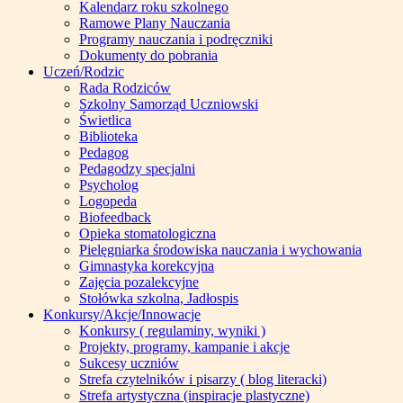
Kalendarz roku szkolnego
Ramowe Plany Nauczania
Programy nauczania i podręczniki
Dokumenty do pobrania
Uczeń/Rodzic
Rada Rodziców
Szkolny Samorząd Uczniowski
Świetlica
Biblioteka
Pedagog
Pedagodzy specjalni
Psycholog
Logopeda
Biofeedback
Opieka stomatologiczna
Pielęgniarka środowiska nauczania i wychowania
Gimnastyka korekcyjna
Zajęcia pozalekcyjne
Stołówka szkolna, Jadłospis
Konkursy/Akcje/Innowacje
Konkursy ( regulaminy, wyniki )
Projekty, programy, kampanie i akcje
Sukcesy uczniów
Strefa czytelników i pisarzy ( blog literacki)
Strefa artystyczna (inspiracje plastyczne)