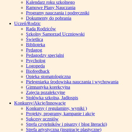
Kalendarz roku szkolnego
Ramowe Plany Nauczania
Programy nauczania i podręczniki
Dokumenty do pobrania
Uczeń/Rodzic
Rada Rodziców
Szkolny Samorząd Uczniowski
Świetlica
Biblioteka
Pedagog
Pedagodzy specjalni
Psycholog
Logopeda
Biofeedback
Opieka stomatologiczna
Pielęgniarka środowiska nauczania i wychowania
Gimnastyka korekcyjna
Zajęcia pozalekcyjne
Stołówka szkolna, Jadłospis
Konkursy/Akcje/Innowacje
Konkursy ( regulaminy, wyniki )
Projekty, programy, kampanie i akcje
Sukcesy uczniów
Strefa czytelników i pisarzy ( blog literacki)
Strefa artystyczna (inspiracje plastyczne)