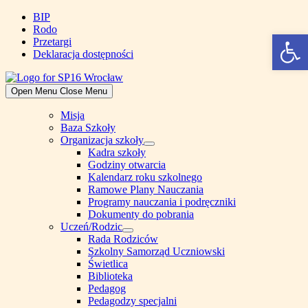
Skip
BIP
to
Rodo
Open 
content
Przetargi
Deklaracja dostępności
Open Menu
Close Menu
Misja
Baza Szkoły
Organizacja szkoły
Show
Kadra szkoły
sub
Godziny otwarcia
menu
Kalendarz roku szkolnego
Ramowe Plany Nauczania
Programy nauczania i podręczniki
Dokumenty do pobrania
Uczeń/Rodzic
Show
Rada Rodziców
sub
Szkolny Samorząd Uczniowski
menu
Świetlica
Biblioteka
Pedagog
Pedagodzy specjalni