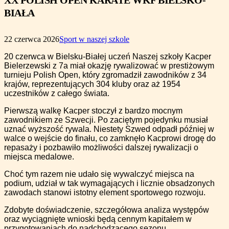
XX POLISH OPEN KARATE WKF BIELSKO-
BIAŁA
22 czerwca 2026
Sport w naszej szkole
20 czerwca w Bielsku-Białej uczeń Naszej szkoły Kacper
Bielerzewski z 7a miał okazję rywalizować w prestiżowym
turnieju Polish Open, który zgromadził zawodników z 34
krajów, reprezentujących 304 kluby oraz aż 1954
uczestników z całego świata.
Pierwszą walkę Kacper stoczył z bardzo mocnym
zawodnikiem ze Szwecji. Po zaciętym pojedynku musiał
uznać wyższość rywala. Niestety Szwed odpadł później w
walce o wejście do finału, co zamknęło Kacprowi drogę do
repasaży i pozbawiło możliwości dalszej rywalizacji o
miejsca medalowe.
Choć tym razem nie udało się wywalczyć miejsca na
podium, udział w tak wymagających i licznie obsadzonych
zawodach stanowi istotny element sportowego rozwoju.
Zdobyte doświadczenie, szczegółowa analiza występów
oraz wyciągnięte wnioski będą cennym kapitałem w
przygotowaniach do nadchodzącego sezonu.