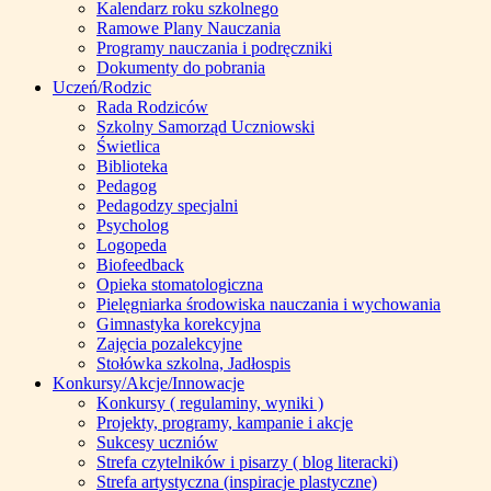
Kalendarz roku szkolnego
Ramowe Plany Nauczania
Programy nauczania i podręczniki
Dokumenty do pobrania
Uczeń/Rodzic
Rada Rodziców
Szkolny Samorząd Uczniowski
Świetlica
Biblioteka
Pedagog
Pedagodzy specjalni
Psycholog
Logopeda
Biofeedback
Opieka stomatologiczna
Pielęgniarka środowiska nauczania i wychowania
Gimnastyka korekcyjna
Zajęcia pozalekcyjne
Stołówka szkolna, Jadłospis
Konkursy/Akcje/Innowacje
Konkursy ( regulaminy, wyniki )
Projekty, programy, kampanie i akcje
Sukcesy uczniów
Strefa czytelników i pisarzy ( blog literacki)
Strefa artystyczna (inspiracje plastyczne)