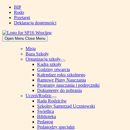
Skip
BIP
to
Rodo
content
Przetargi
Deklaracja dostępności
Open Menu
Close Menu
Misja
Baza Szkoły
Organizacja szkoły
Show
Kadra szkoły
sub
Godziny otwarcia
menu
Kalendarz roku szkolnego
Ramowe Plany Nauczania
Programy nauczania i podręczniki
Dokumenty do pobrania
Uczeń/Rodzic
Show
Rada Rodziców
sub
Szkolny Samorząd Uczniowski
menu
Świetlica
Biblioteka
Pedagog
Pedagodzy specjalni