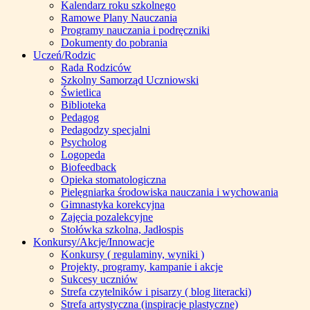
Kalendarz roku szkolnego
Ramowe Plany Nauczania
Programy nauczania i podręczniki
Dokumenty do pobrania
Uczeń/Rodzic
Rada Rodziców
Szkolny Samorząd Uczniowski
Świetlica
Biblioteka
Pedagog
Pedagodzy specjalni
Psycholog
Logopeda
Biofeedback
Opieka stomatologiczna
Pielęgniarka środowiska nauczania i wychowania
Gimnastyka korekcyjna
Zajęcia pozalekcyjne
Stołówka szkolna, Jadłospis
Konkursy/Akcje/Innowacje
Konkursy ( regulaminy, wyniki )
Projekty, programy, kampanie i akcje
Sukcesy uczniów
Strefa czytelników i pisarzy ( blog literacki)
Strefa artystyczna (inspiracje plastyczne)