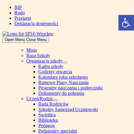
Skip
BIP
to
Rodo
Open 
content
Przetargi
Deklaracja dostępności
Open Menu
Close Menu
Misja
Baza Szkoły
Organizacja szkoły
Show
Kadra szkoły
sub
Godziny otwarcia
menu
Kalendarz roku szkolnego
Ramowe Plany Nauczania
Programy nauczania i podręczniki
Dokumenty do pobrania
Uczeń/Rodzic
Show
Rada Rodziców
sub
Szkolny Samorząd Uczniowski
menu
Świetlica
Biblioteka
Pedagog
Pedagodzy specjalni