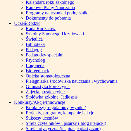
Kalendarz roku szkolnego
Ramowe Plany Nauczania
Programy nauczania i podręczniki
Dokumenty do pobrania
Uczeń/Rodzic
Rada Rodziców
Szkolny Samorząd Uczniowski
Świetlica
Biblioteka
Pedagog
Pedagodzy specjalni
Psycholog
Logopeda
Biofeedback
Opieka stomatologiczna
Pielęgniarka środowiska nauczania i wychowania
Gimnastyka korekcyjna
Zajęcia pozalekcyjne
Stołówka szkolna, Jadłospis
Konkursy/Akcje/Innowacje
Konkursy ( regulaminy, wyniki )
Projekty, programy, kampanie i akcje
Sukcesy uczniów
Strefa czytelników i pisarzy ( blog literacki)
Strefa artystyczna (inspiracje plastyczne)