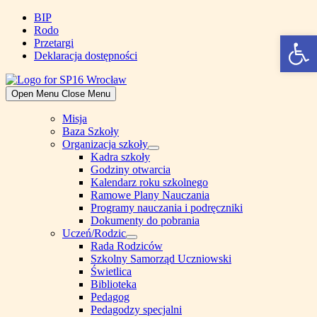
Skip
BIP
to
Rodo
Open 
content
Przetargi
Deklaracja dostępności
Open Menu
Close Menu
Misja
Baza Szkoły
Organizacja szkoły
Show
Kadra szkoły
sub
Godziny otwarcia
menu
Kalendarz roku szkolnego
Ramowe Plany Nauczania
Programy nauczania i podręczniki
Dokumenty do pobrania
Uczeń/Rodzic
Show
Rada Rodziców
sub
Szkolny Samorząd Uczniowski
menu
Świetlica
Biblioteka
Pedagog
Pedagodzy specjalni