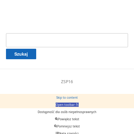
Szukaj:
ZSP16
Skip to content
Open toolbar
Dostępność dla osób niepełnosprawnych
Powiększ tekst
Pomniejsz tekst
Skala szarości