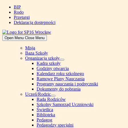
Skip
BIP
to
Rodo
content
Przetargi
Deklaracja dostępności
Open Menu
Close Menu
Misja
Baza Szkoły
Organizacja szkoły
Show
Kadra szkoły
sub
Godziny otwarcia
menu
Kalendarz roku szkolnego
Ramowe Plany Nauczania
Programy nauczania i podręczniki
Dokumenty do pobrania
Uczeń/Rodzic
Show
Rada Rodziców
sub
Szkolny Samorząd Uczniowski
menu
Świetlica
Biblioteka
Pedagog
Pedagodzy specjalni