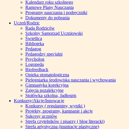
Kalendarz roku szkolnego
Ramowe Plany Nauczania
Programy nauczania i podręczniki
Dokumenty do pobrania
Uczeń/Rodzic
Rada Rodziców
Szkolny Samorząd Uczniowski
Świetlica
Biblioteka
Pedagog
Pedagodzy specjalni
Psycholog
Logopeda
Biofeedback
Opieka stomatologiczna
Pielęgniarka środowiska nauczania i wychowania
Gimnastyka korekcyjna
Zajęcia pozalekcyjne
Stołówka szkolna, Jadłospis
Konkursy/Akcje/Innowacje
Konkursy ( regulaminy, wyniki )
Projekty, programy, kampanie i akcje
Sukcesy uczniów
Strefa czytelników i pisarzy ( blog literacki)
Strefa artystyczna (inspiracje plastyczne)