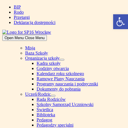
Skip
BIP
to
Rodo
Open 
content
Przetargi
Deklaracja dostępności
Open Menu
Close Menu
Misja
Baza Szkoły
Organizacja szkoły
Show
Kadra szkoły
sub
Godziny otwarcia
menu
Kalendarz roku szkolnego
Ramowe Plany Nauczania
Programy nauczania i podręczniki
Dokumenty do pobrania
Uczeń/Rodzic
Show
Rada Rodziców
sub
Szkolny Samorząd Uczniowski
menu
Świetlica
Biblioteka
Pedagog
Pedagodzy specjalni