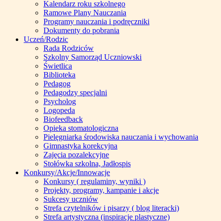
Kalendarz roku szkolnego
Ramowe Plany Nauczania
Programy nauczania i podręczniki
Dokumenty do pobrania
Uczeń/Rodzic
Rada Rodziców
Szkolny Samorząd Uczniowski
Świetlica
Biblioteka
Pedagog
Pedagodzy specjalni
Psycholog
Logopeda
Biofeedback
Opieka stomatologiczna
Pielęgniarka środowiska nauczania i wychowania
Gimnastyka korekcyjna
Zajęcia pozalekcyjne
Stołówka szkolna, Jadłospis
Konkursy/Akcje/Innowacje
Konkursy ( regulaminy, wyniki )
Projekty, programy, kampanie i akcje
Sukcesy uczniów
Strefa czytelników i pisarzy ( blog literacki)
Strefa artystyczna (inspiracje plastyczne)