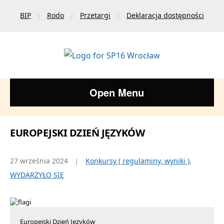
BIP
Rodo
Przetargi
Deklaracja dostępności
Open Menu
EUROPEJSKI DZIEŃ JĘZYKÓW
27 września 2024
Konkursy ( regulaminy, wyniki )
,
WYDARZYŁO SIĘ
Europejski Dzień Języków