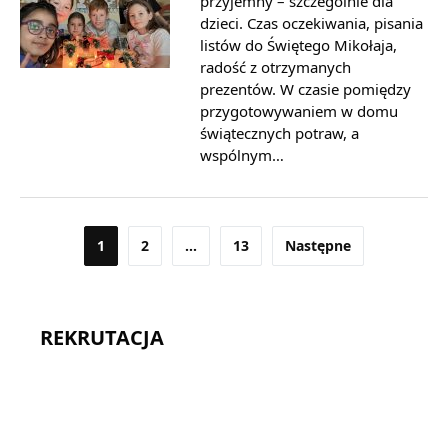
przyjemny – szczególnie dla
dzieci. Czas oczekiwania, pisania
listów do Świętego Mikołaja,
radość z otrzymanych
prezentów. W czasie pomiędzy
przygotowywaniem w domu
świątecznych potraw, a
wspólnym…
Stronicowanie
1
2
…
13
Następne
wpisów
REKRUTACJA