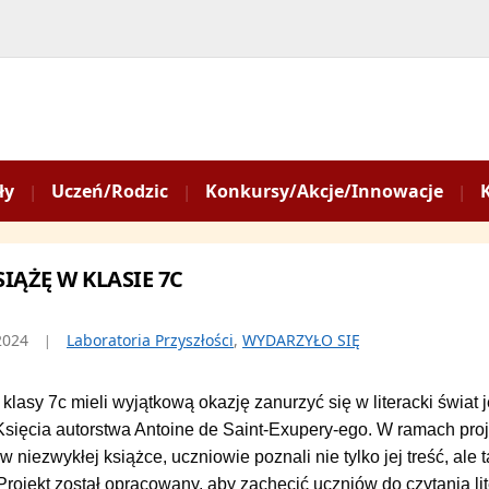
ły
Uczeń/Rodzic
Konkursy/Akcje/Innowacje
IĄŻĘ W KLASIE 7C
2024
Laboratoria Przyszłości
,
WYDARZYŁO SIĘ
klasy 7c mieli wyjątkową okazję zanurzyć się w literacki świa
sięcia autorstwa Antoine de Saint-Exupery-ego. W ramach proje
w niezwykłej książce, uczniowie poznali nie tylko jej treść, ale 
. Projekt został opracowany, aby zachęcić uczniów do czytania li