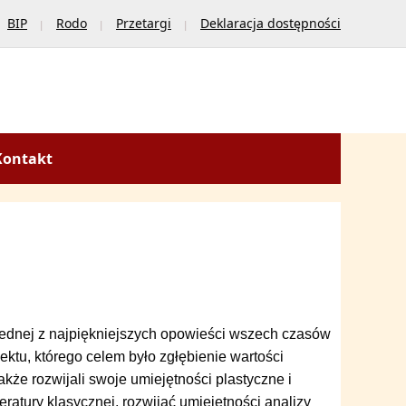
BIP
Rodo
Przetargi
Deklaracja dostępności
Kontakt
t jednej z najpiękniejszych opowieści wszech czasów
ktu, którego celem było zgłębienie wartości
także rozwijali swoje umiejętności plastyczne i
teratury klasycznej, rozwijać umiejętności analizy