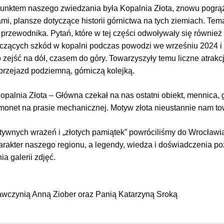
unktem naszego zwiedzania była Kopalnia Złota, znowu pogrąż
ami, plansze dotyczące historii górnictwa na tych ziemiach. T
 przewodnika. Pytań, które w tej części odwoływały się również
czących szkód w kopalni podczas powodzi we wrześniu 2024 i
o zejść na dół, czasem do góry. Towarzyszyły temu liczne atrakc
przejazd podziemną, górniczą kolejką.
Kopalnia Złota – Główna czekał na nas ostatni obiekt, mennica
monet na prasie mechanicznej. Motyw złota nieustannie nam to
tywnych wrażeń i „złotych pamiątek” powróciliśmy do Wrocławia
rakter naszego regionu, a legendy, wiedza i doświadczenia p
ia galerii zdjęć.
wczynią Anną Ziober oraz Panią Katarzyną Sroką