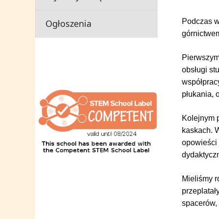
Podczas w
Ogłoszenia
górnictwe
Pierwszym
obsługi st
współprac
płukania, 
Kolejnym 
kaskach. W
opowieści
dydaktyczn
Mieliśmy r
przeplatał
spacerów, 