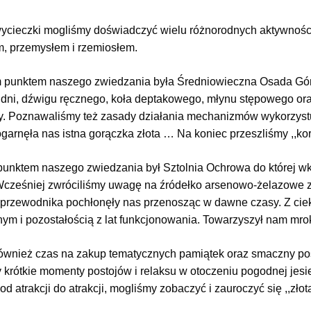
ycieczki
mogliśmy doświadczyć wielu różnorodnych aktywnośc
m,
przemysłem i rzemiosłem.
 punktem naszego zwiedzania była Średniowieczna Osada Górn
udni, dźwigu ręcznego, koła
deptakowego
,
młynu
stępowego
ora
y.
Poznawaliśmy też zasady działania mechanizmów wykorzystuj
ogarnęła nas istna gorączka złota … Na koniec przeszliśmy
,,
kor
punktem naszego zwiedzania był Sztolnia
Ochrowa do której
wk
cześniej zwróciliśmy uwagę na źródełko arsenowo-żelazowe zna
 przewodnika
pochłonęły nas przenosząc w dawne czasy.
Z cie
ym i pozostałością z lat funkcjonowania. Towarzyszył nam mrok 
ównież czas na zakup tematycznych pamiątek oraz smaczny pos
y krótkie momenty postojów i relaksu w otoczeniu pogodnej jes
od atrakcji do atrakcji, mogliśmy zobaczyć i zauroczyć się ,,złot