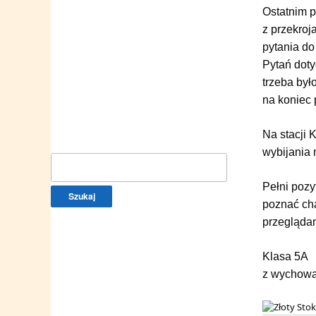
Ostatnim p
z przekroj
pytania do
Pytań doty
trzeba był
na koniec 
Na stacji 
wybijania 
Szukaj:
Pełni pozy
poznać cha
przeglądan
Klasa 5A
z wychowa