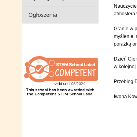
Nauczyciel
Ogłoszenia
atmosfera 
Granie w p
myślenie, 
porażką o
Dzień Gier
w kolejnej 
Przebieg 
Iwona Kowa