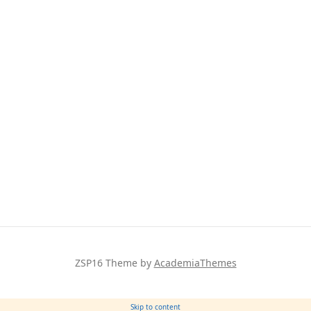
ZSP16
Theme by
AcademiaThemes
Skip to content