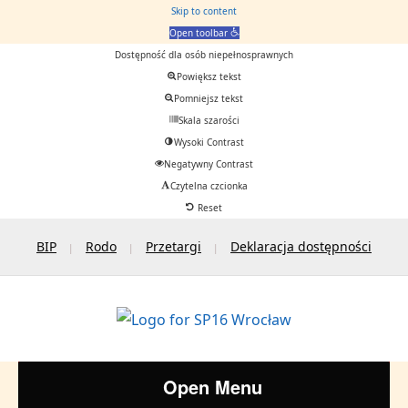
Skip to content
Open toolbar
Dostępność dla osób niepełnosprawnych
Powiększ tekst
Pomniejsz tekst
Skala szarości
Wysoki Contrast
Negatywny Contrast
Czytelna czcionka
Reset
BIP
Rodo
Przetargi
Deklaracja dostępności
Open Menu