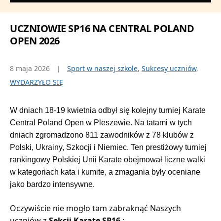
UCZNIOWIE SP16 NA CENTRAL POLAND
OPEN 2026
8 maja 2026
Sport w naszej szkole
,
Sukcesy uczniów
,
WYDARZYŁO SIĘ
W dniach 18-19 kwietnia
 odbył się kolejny turniej Karate 
Central Poland Open w Pleszewie. Na tatami w tych 
dniach zgromadzono 811 zawodników z
78 klubów z
Polski, Ukrainy, Szkocji i Niemiec. Ten prestiżowy turniej
rankingowy Polskiej Unii Karate obejmował liczne walki
w kategoriach kata i kumite, a zmagania były oceniane
jako bardzo intensywne.
Oczywiście nie mogło tam zabraknąć Naszych
uczniów z
Sekcji Karate SP16
: