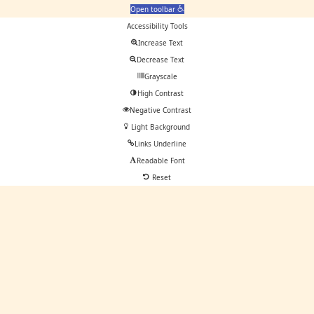
Open toolbar
Accessibility Tools
Increase Text
Decrease Text
Grayscale
High Contrast
Negative Contrast
Light Background
Links Underline
Readable Font
Reset