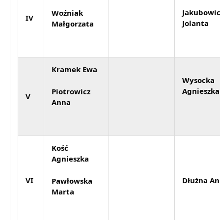
Jakubowic
Woźniak
IV
Jolanta
Małgorzata
Kramek Ewa
Wysocka
Agnieszka
Piotrowicz
V
Anna
Kość
Agnieszka
VI
Dłużna A
Pawłowska
Marta