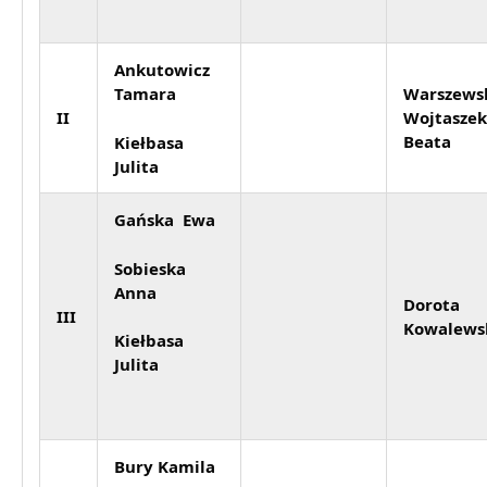
Ankutowicz
Tamara
Warszews
II
Wojtaszek
Beata
Kiełbasa
Julita
Gańska Ewa
Sobieska
Anna
Dorota
III
Kowalews
Kiełbasa
Julita
Bury Kamila