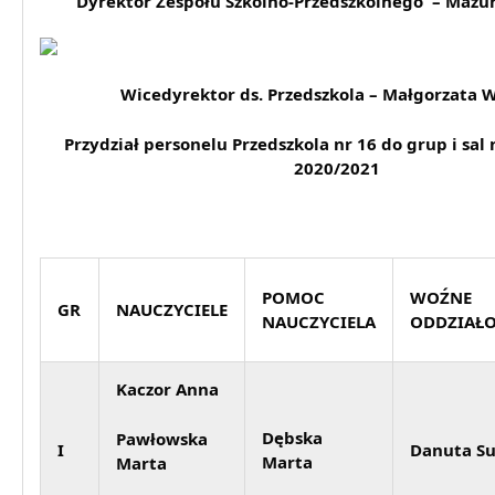
Dyrektor Zespołu Szkolno-Przedszkolnego – Mazu
Wicedyrektor ds. Przedszkola – Małgorzata 
Przydział personelu Przedszkola nr 16 do grup i sal 
2020/2021
POMOC
WOŹNE
GR
NAUCZYCIELE
NAUCZYCIELA
ODDZIAŁ
Kaczor Anna
Dębska
Pawłowska
I
Danuta Su
Marta
Marta