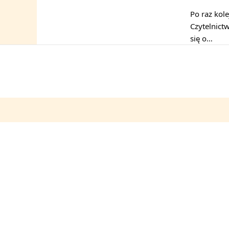
Po raz kol
Czytelnict
się o…