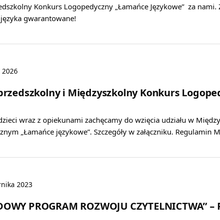
dszkolny Konkurs Logopedyczny „Łamańce Językowe” za nami. Z
 języka gwarantowane!
a 2026
rzedszkolny i Międzyszkolny Konkurs Logop
dzieci wraz z opiekunami zachęcamy do wzięcia udziału w Międ
znym „Łamańce językowe”. Szczegóły w załączniku. Regulamin 
rnika 2023
OWY PROGRAM ROZWOJU CZYTELNICTWA” – PR