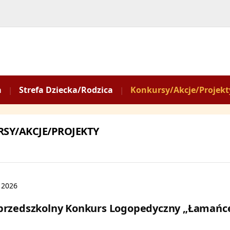
a
Strefa Dziecka/Rodzica
Konkursy/Akcje/Projekt
SY/AKCJE/PROJEKTY
 2026
przedszkolny Konkurs Logopedyczny „Łamańc