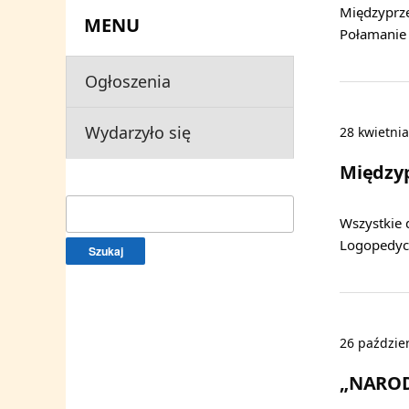
Międzyprze
MENU
Połamanie
Ogłoszenia
Wydarzyło się
28 kwietni
Międzyp
Szukaj:
Wszystkie 
Logopedyc
26 paździe
„NAROD