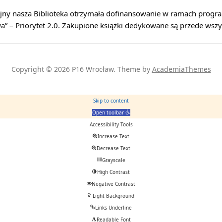
ejny nasza Biblioteka otrzymała dofinansowanie w ramach prog
wa” – Priorytet 2.0. Zakupione książki dedykowane są przede ws
Copyright © 2026 P16 Wrocław.
Theme by
AcademiaThemes
Skip to content
Open toolbar
Accessibility Tools
Increase Text
Decrease Text
Grayscale
High Contrast
Negative Contrast
Light Background
Links Underline
Readable Font