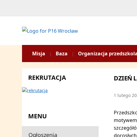
Misja
Baza
Organizacja przedszkol
REKRUTACJA
DZIEŃ 
1 lutego 2
Przedszko
MENU
motywem p
szczegółó
Ogłoszenia
dorosłych