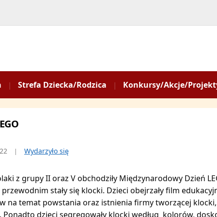
a
Strefa Dziecka/Rodzica
Konkursy/Akcje/Projekt
LEGO
022
Wydarzyło się
laki z grupy II oraz V obchodziły Międzynarodowy Dzień LE
rzewodnim stały się klocki. Dzieci obejrzały film edukacyjn
w na temat powstania oraz istnienia firmy tworzącej klocki,
. Ponadto dzieci segregowały klocki według kolorów, doskon