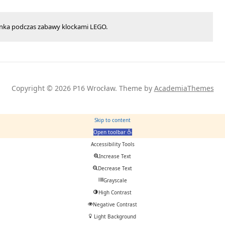
nka podczas zabawy klockami LEGO.
Copyright © 2026 P16 Wrocław.
Theme by
AcademiaThemes
Skip to content
Open toolbar
Accessibility Tools
Increase Text
Decrease Text
Grayscale
High Contrast
Negative Contrast
Light Background