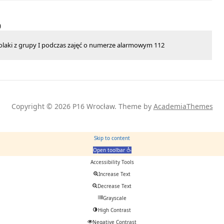
olaki z grupy I podczas zajęć o numerze alarmowym 112
Copyright © 2026 P16 Wrocław.
Theme by
AcademiaThemes
Skip to content
Open toolbar
Accessibility Tools
Increase Text
Decrease Text
Grayscale
High Contrast
Negative Contrast