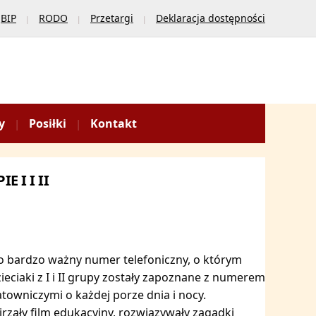
BIP
RODO
Przetargi
Deklaracja dostępności
y
Posiłki
Kontakt
 I I II
o bardzo ważny numer telefoniczny, o którym
eciaki z I i II grupy zostały zapoznane z numerem
towniczymi o każdej porze dnia i nocy.
rzały film edukacyjny, rozwiązywały zagadki