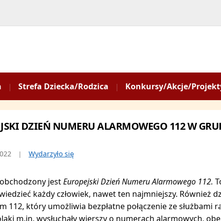
a
Strefa Dziecka/Rodzica
Konkursy/Akcje/Projekt
JSKI DZIEŃ NUMERU ALARMOWEGO 112 W GRUPIE
2022
Wydarzyło się
 obchodzony jest
Europejski Dzień Numeru Alarmowego 112.
T
wiedzieć każdy człowiek, nawet ten najmniejszy. Również dzi
 112, który umożliwia bezpłatne połączenie ze służbami ra
laki m.in. wysłuchały wierszy o numerach alarmowych, obej