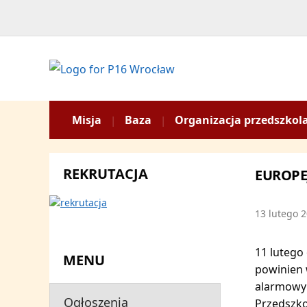
Misja
Baza
Organizacja przedszkol
REKRUTACJA
EUROPE
13 lutego 
11 lutego
MENU
powinien 
alarmowym
Ogłoszenia
Przedszko