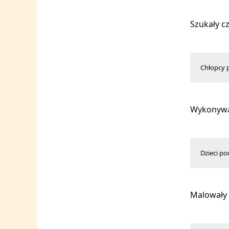
Szukały cz
Chłopcy p
Wykonywa
Dzieci p
Malowały 