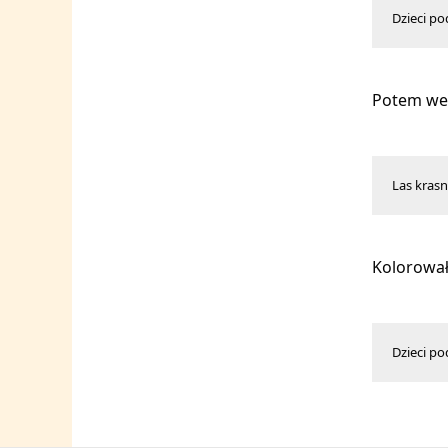
Dzieci po
Potem wes
Las kras
Kolorował
Dzieci po