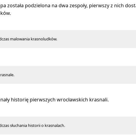
pa została podzielona na dwa zespoły, pierwszy z nich do
dków.
odczas malowania krasnoludków.
rasnale.
znały historię pierwszych wrocławskich krasnali.
dczas słuchania historii o krasnalach.