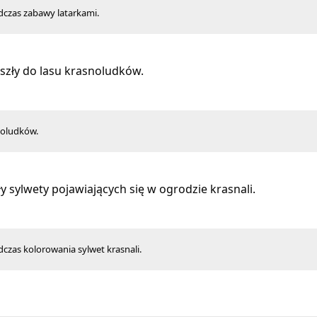
dczas zabawy latarkami.
zły do lasu krasnoludków.
noludków.
y sylwety pojawiających się w ogrodzie krasnali.
dczas kolorowania sylwet krasnali.