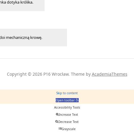
ka dotyka królika.
 doi mechaniczną krowę.
Copyright © 2026 P16 Wrocław.
Theme by
AcademiaThemes
Skip to content
Open toolbar
Accessibility Tools
Increase Text
Decrease Text
Grayscale