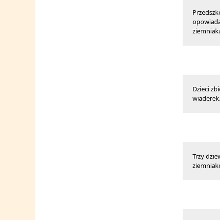
Przedszk
opowiada
ziemniak
Dzieci zb
wiaderek
Trzy dzi
ziemniakó