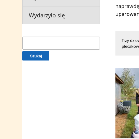
naprawdę 
uparowany
Wydarzyło się
Szukaj:
Trzy dzie
plecaków 