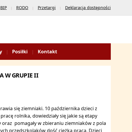
BIP
RODO
Przetargi
Deklaracja dostępności
y
Posiłki
Kontakt
 W GRUPIE II
wia się ziemniaki. 10 października dzieci z
pracę rolnika, dowiedziały się jakie są etapy
ry oraz pomagały w zbieraniu ziemniaków z pola
rych przedszkolaków dość ciężka praca. Dzieci