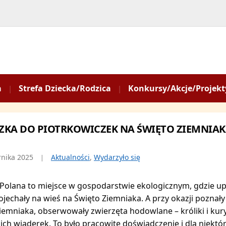
a
Strefa Dziecka/Rodzica
Konkursy/Akcje/Projekt
ZKA DO PIOTRKOWICZEK NA ŚWIĘTO ZIEMNIAKA
rnika 2025
Aktualności
,
Wydarzyło się
Polana to miejsce w gospodarstwie ekologicznym, gdzie upra
ojechały na wieś na Święto Ziemniaka. A przy okazji poznały 
iemniaka, obserwowały zwierzęta hodowlane – króliki i ku
ich wiaderek. To było pracowite doświadczenie i dla niektó