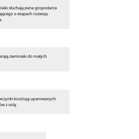
olaki słuchają pana gospodarza
jącego o etapach rozwoju
a.
ierają ziemniaki do małych
.
ewczynki kosztują uparowanych
w z solą.