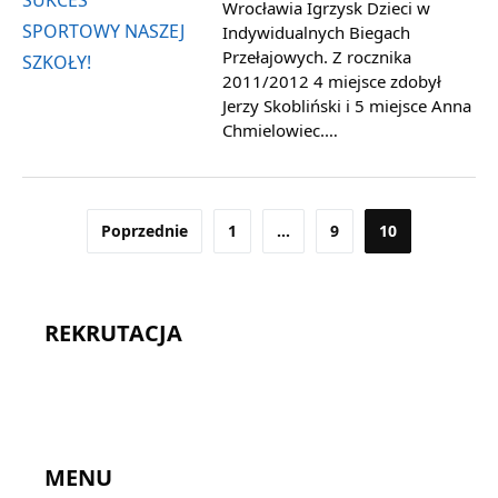
Wrocławia Igrzysk Dzieci w
Indywidualnych Biegach
Przełajowych. Z rocznika
2011/2012 4 miejsce zdobył
Jerzy Skobliński i 5 miejsce Anna
Chmielowiec.…
Stronicowanie
Poprzednie
1
…
9
10
wpisów
REKRUTACJA
MENU