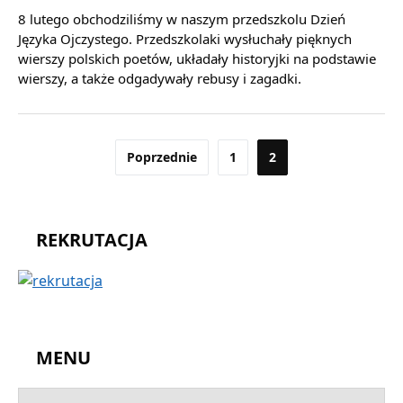
8 lutego obchodziliśmy w naszym przedszkolu Dzień
Języka Ojczystego. Przedszkolaki wysłuchały pięknych
wierszy polskich poetów, układały historyjki na podstawie
wierszy, a także odgadywały rebusy i zagadki.
Stronicowanie
Poprzednie
1
2
wpisów
REKRUTACJA
MENU