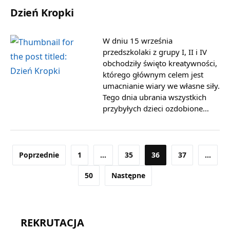
Dzień Kropki
W dniu 15 września
przedszkolaki z grupy I, II i IV
obchodziły święto kreatywności,
którego głównym celem jest
umacnianie wiary we własne siły.
Tego dnia ubrania wszystkich
przybyłych dzieci ozdobione…
Stronicowanie
Poprzednie
1
…
35
36
37
…
wpisów
50
Następne
REKRUTACJA